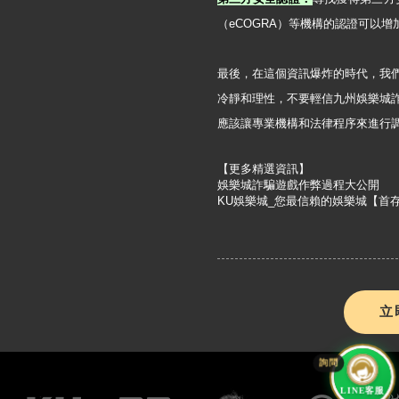
（eCOGRA）等機構的認證可以增
最後，在這個資訊爆炸的時代，我
冷靜和理性，不要輕信九州娛樂城
應該讓專業機構和法律程序來進行
【更多精選資訊】
娛樂城詐騙遊戲作弊過程大公開
KU娛樂城_您最信賴的娛樂城【首存
立
LINE客服