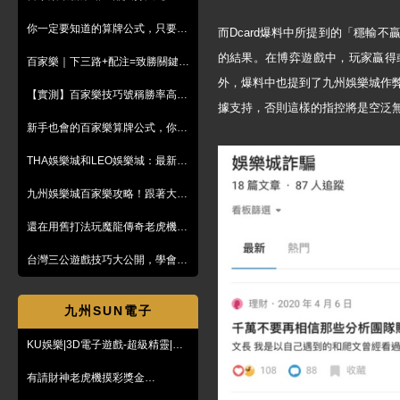
值打法】，不用牌路就能獲利！？
你一定要知道的算牌公式，只要15
而Dcard爆料中所提到的「穩輸
分鐘本金翻了將近5倍！
的結果。在博弈遊戲中，玩家贏得
百家樂｜下三路+配注=致勝關鍵！
實戰教學，馬上學起來
外，爆料中也提到了九州娛樂城作
【實測】百家樂技巧號稱勝率高達
據支持，否則這樣的指控將是空泛
95%！甚至贏到被風控！？
新手也會的百家樂算牌公式，你敢
信？10分鐘本金翻五倍！
THA娛樂城和LEO娛樂城：最新防
詐騙策略、玩家評價風管一覽
九州娛樂城百家樂攻略！跟著大品
牌，輕鬆贏錢！
還在用舊打法玩魔龍傳奇老虎機
嗎？新玩法讓你mega win!
台灣三公遊戲技巧大公開，學會阿
公也會玩！
九州SUN電子
KU娛樂|3D電子遊戲-超級精靈|復
古小精靈
有請財神老虎機摸彩獎金
288,888【KU娛樂城3D電子館】