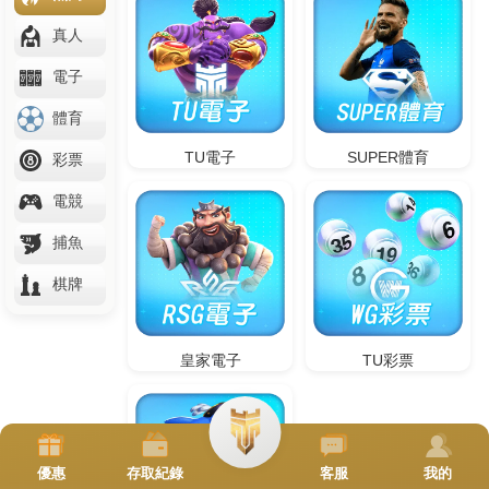
最受歡迎台灣
萬名玩
新會員首