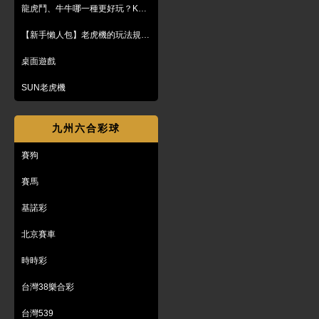
龍虎鬥、牛牛哪一種更好玩？KU
娛樂城真人百家樂首選！
【新手懶人包】老虎機的玩法規則
與遊戲操作
桌面遊戲
SUN老虎機
九州六合彩球
賽狗
賽馬
基諾彩
北京賽車
時時彩
台灣38樂合彩
台灣539