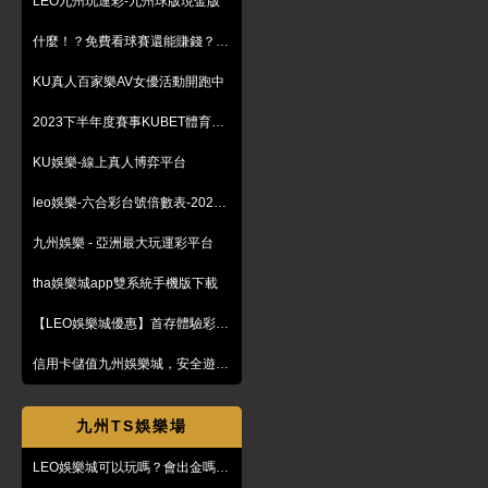
LEO九州玩運彩-九州球版現金版
什麼！？免費看球賽還能賺錢？
PTT鄉民激推的線上投注平台
KU真人百家樂AV女優活動開跑中
2023下半年度賽事KUBET體育投
注最給力
KU娛樂-線上真人博弈平台
leo娛樂-六合彩台號倍數表-2023
開獎號碼查詢
九州娛樂 - 亞洲最大玩運彩平台
tha娛樂城app雙系統手機版下載
【LEO娛樂城優惠】首存體驗彩金
送不停，每月超過萬名玩家出
信用卡儲值九州娛樂城，安全遊
戲、精彩優惠等您來享！
九州TS娛樂場
LEO娛樂城可以玩嗎？會出金嗎？
小心詐騙，這篇文章一定要看！