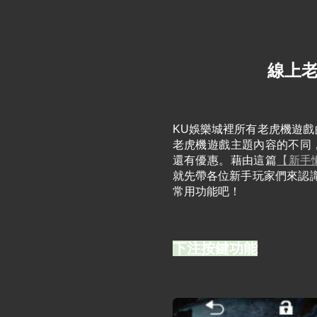
線上
KU娛樂城裡所有老虎機遊
老虎機遊戲主題內容的不同
還有
優惠。藉由這篇
【新手
就先帶各位新手玩家們來認
常用功能吧！
下注按鍵功能