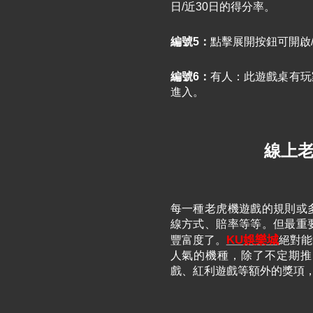
日/近30日的得分率。
編號5：
點擊展開按鈕可開啟
編號6：
有人：此遊戲桌有玩
進入。
線上
每一種老虎機遊戲的規則或
線方式、賠率等等。但最重
KU娛樂城
豐富度了。
絕對能
人氣的機種，除了不定期推
戲、紅利遊戲等額外的獎項