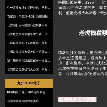
時開始被使用。1976年，
值打法】，不用牌路就能獲利！？
而1996年是老虎機史上
你一定要知道的算牌公式，只要15
分鐘本金翻了將近5倍！
制，使老虎機成為賭場中最
百家樂｜下三路+配注=致勝關鍵！
實戰教學，馬上學起來
【實測】百家樂技巧號稱勝率高達
95%！甚至贏到被風控！？
老虎機種
新手也會的百家樂算牌公式，你敢
信？10分鐘本金翻五倍！
THA娛樂城和LEO娛樂城：最新防
詐騙策略、玩家評價風管一覽
九州娛樂城百家樂攻略！跟著大品
隨著科技的發展，老虎機也
牌，輕鬆贏錢！
多半是這個類型，還有線上
還在用舊打法玩魔龍傳奇老虎機
現，所有機率、中獎方式都
嗎？新玩法讓你mega win!
老虎機在畫面的呈現有了更
台灣三公遊戲技巧大公開，學會阿
等，可以帶給玩家更豐富的
公也會玩！
九州SUN電子
KU娛樂|3D電子遊戲-超級精靈|復
古小精靈
老虎機的五大類型
有請財神老虎機摸彩獎金
288,888【KU娛樂城3D電子館】