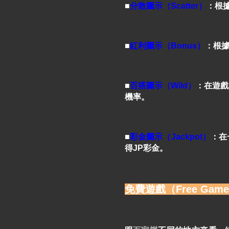
■
分散圖示（Scatter）
：根
■
紅利圖示（Bonus）
：根
■
百搭圖示（Wild）
：在遊戲
機率。
■
彩金圖示（Jackpot）
：在
得JP彩金。
免費遊戲（Free Gam