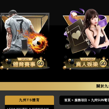
關於九
九州TS體育
首頁
>
服務項目
>
九州SUN電