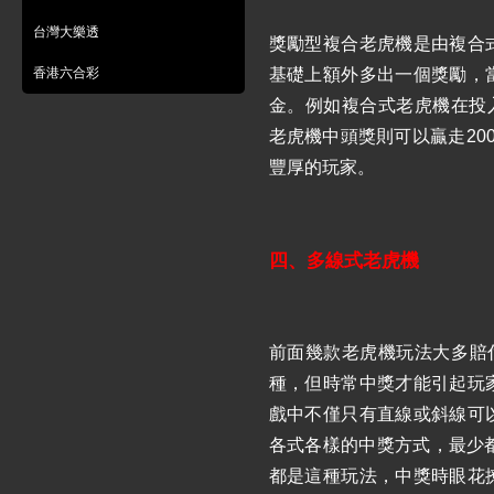
台灣大樂透
獎勵型複合老虎機是由複合
香港六合彩
基礎上額外多出一個獎勵，
金。例如複合式老虎機在投入
老虎機中頭獎則可以贏走20
豐厚的玩家。
四、多線式老虎機
前面幾款
老虎機玩法大多賠
種，但時常中獎才能引起玩
戲中不僅只有直線或斜線可
各式各樣的中獎方式，最少
都是這種玩法，中獎時眼花