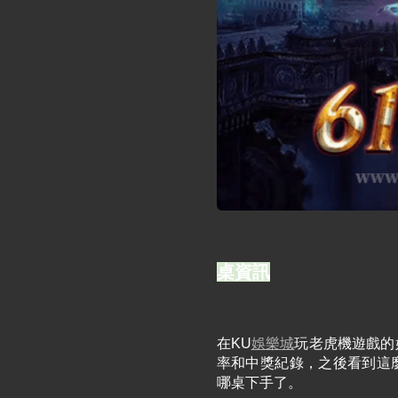
桌資訊
在KU
娛樂城
玩老虎機遊戲的
率和中獎紀錄，之後看到這
哪桌下手了。