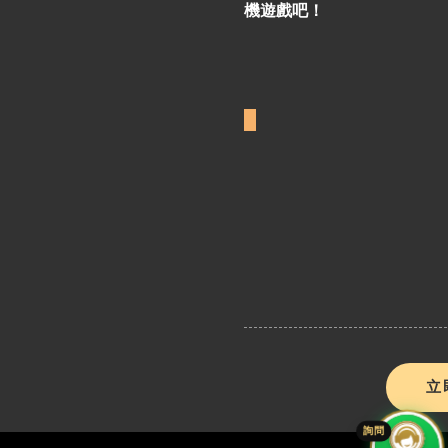
機遊戲吧！
立