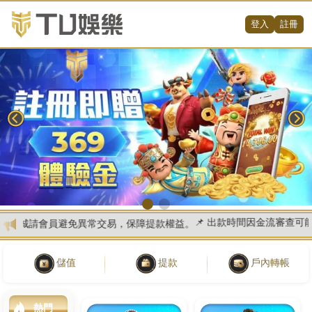
;
百家樂
THA