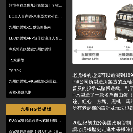
賭博專案查獲九州娛樂城！？收到
傳票會怎樣？
DG真人百家樂-東南亞美女荷官線
上直播
九州娛樂城-21 點策略指南
LEO娛樂城APP註冊投注真人百家
樂
專業博彩娛樂館九州娛樂場
TS水果盤
TS 7PK
老虎機的起源可以追溯到18
九州娛樂城5PK遊戲館-註冊就送
Pitt公司所製造所製造的
100%紅利回饋免費玩
普及的投幣式賭博遊戲。到了18
英雄-遊戲規則
Fey製造了一款名為自由鐘（Li
鐘、紅心、方塊、黑桃、馬
所有老虎機的設計及玩法也
九州HG娛樂場
KU百家樂保贏必勝公式圖解99%
20世紀初由於美國政府管
獲利
讓老虎機歷史走進水果機時
百家樂最新策略！懶人打法【量度