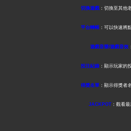
切換遊戲
：切換至其他
平台轉帳
：可以快速將
遊戲音樂/遊戲音效
投注紀錄
：顯示玩家的
得獎名單
：顯示得獎者
JACKPOT
：觀看最