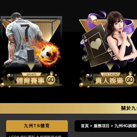
關於九
九州TS體育
首頁
>
服務項目
>
九州HG娛樂