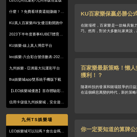
LEO九州玩運彩-九州球版現金版
什麼！？免費看球賽還能賺錢？
KU百家樂保贏必勝公式
PTT鄉民激推的線上投注平台
KU真人百家樂AV女優活動開跑中
在賭場裡，百家樂是一款極具魅
巧。然而，對於大多數玩家來說，
2023下半年度賽事KUBET體育投
的勝利方法。但是，對於那些深入
注最給力
現一些潛在的保贏必勝公式。 KU百
KU娛樂-線上真人博弈平台
leo娛樂-六合彩台號倍數表-2023
開獎號碼查詢
百家樂最新策略！懶人
九州娛樂 - 亞洲最大玩運彩平台
獲利！？
tha娛樂城app雙系統手機版下載
隨著科技的發展和賭場競爭的日益
【LEO娛樂城優惠】首存體驗彩金
在這個瞬息萬變的時代，新的策略
送不停，每月超過萬名玩家出
新的百家樂策略——量度值打法，
信用卡儲值九州娛樂城，安全遊
依賴傳統的牌路分析。 什麼是量度值
戲、精彩優惠等您來享！
九州TS娛樂場
你一定要知道的算牌公
LEO娛樂城可以玩嗎？會出金嗎？
小心詐騙，這篇文章一定要看！