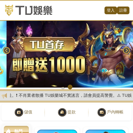
;
百家樂
THA